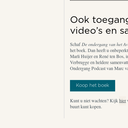
Ook toegang 
video’s en 
Schaf
De ondergang van het A
het boek. Dan heeft u onbeperkt 
Marli Huijer en René ten Bos, i
Verbrugge en heldere samenvatt
Ondergang Podcast van Marc v
Koop het boek
Kunt u niet wachten? Kijk
hier
buurt kunt kopen.