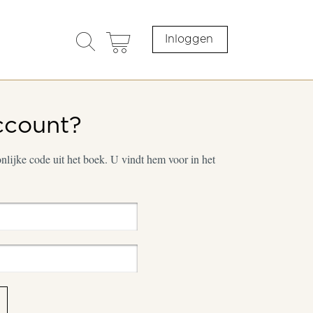
search
cart
Inloggen
opener
ccount?
lijke code uit het boek. U vindt hem voor in het