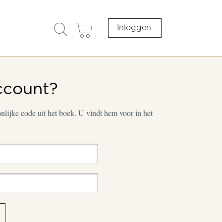
search
cart
Inloggen
opener
ccount?
lijke code uit het boek. U vindt hem voor in het