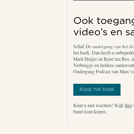
Ook toegang 
video’s en 
Schaf
De ondergang van het A
het boek. Dan heeft u onbeperkt 
Marli Huijer en René ten Bos, i
Verbrugge en heldere samenvatt
Ondergang Podcast van Marc v
Koop het boek
Kunt u niet wachten? Kijk
hier
buurt kunt kopen.