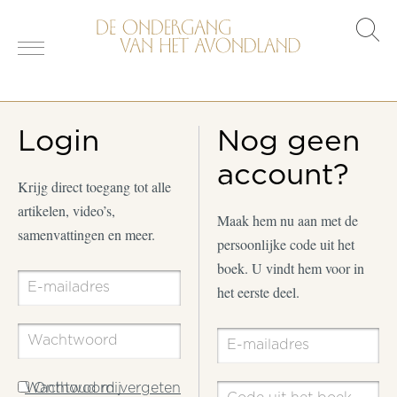
s
o
Login
Nog geen
account?
Krijg direct toegang tot alle
artikelen, video’s,
Maak hem nu aan met de
samenvattingen en meer.
persoonlijke code uit het
boek. U vindt hem voor in
het eerste deel.
Wachtwoord vergeten
Onthoud mij