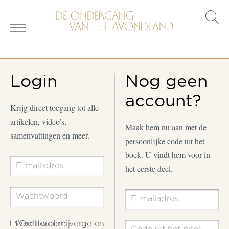
s
o
Login
Nog geen
account?
Krijg direct toegang tot alle
artikelen, video’s,
Maak hem nu aan met de
samenvattingen en meer.
persoonlijke code uit het
boek. U vindt hem voor in
het eerste deel.
Wachtwoord vergeten
Onthoud mij