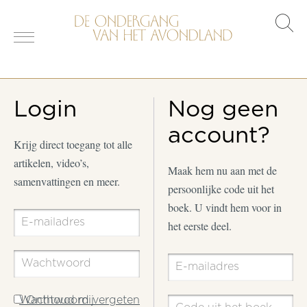
s
o
Login
Nog geen
account?
Krijg direct toegang tot alle
artikelen, video’s,
Maak hem nu aan met de
samenvattingen en meer.
persoonlijke code uit het
boek. U vindt hem voor in
het eerste deel.
Wachtwoord vergeten
Onthoud mij