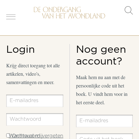
s
o
Login
Nog geen
account?
Krijg direct toegang tot alle
artikelen, video’s,
Maak hem nu aan met de
samenvattingen en meer.
persoonlijke code uit het
boek. U vindt hem voor in
het eerste deel.
Wachtwoord vergeten
Onthoud mij