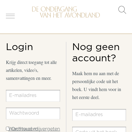
s
o
Login
Nog geen
account?
Krijg direct toegang tot alle
artikelen, video’s,
Maak hem nu aan met de
samenvattingen en meer.
persoonlijke code uit het
boek. U vindt hem voor in
het eerste deel.
Wachtwoord vergeten
Onthoud mij