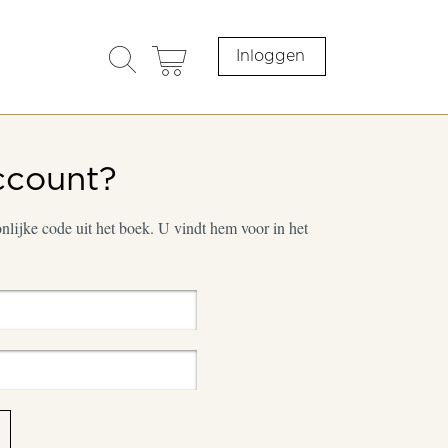
search
cart
Inloggen
opener
ccount?
lijke code uit het boek. U vindt hem voor in het