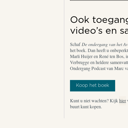
Ook toegang 
video’s en 
Schaf
De ondergang van het A
het boek. Dan heeft u onbeperkt 
Marli Huijer en René ten Bos, i
Verbrugge en heldere samenvatt
Ondergang Podcast van Marc v
Koop het boek
Kunt u niet wachten? Kijk
hier
buurt kunt kopen.