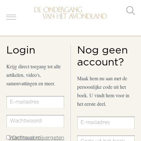
s
o
Login
Nog geen
account?
Krijg direct toegang tot alle
artikelen, video’s,
Maak hem nu aan met de
samenvattingen en meer.
persoonlijke code uit het
boek. U vindt hem voor in
het eerste deel.
Wachtwoord vergeten
Onthoud mij