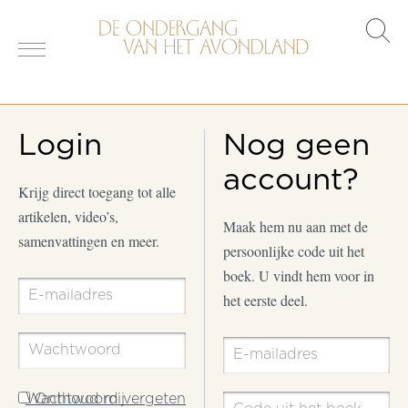
s
o
Login
Nog geen
account?
Krijg direct toegang tot alle
artikelen, video’s,
Maak hem nu aan met de
samenvattingen en meer.
persoonlijke code uit het
boek. U vindt hem voor in
het eerste deel.
Wachtwoord vergeten
Onthoud mij