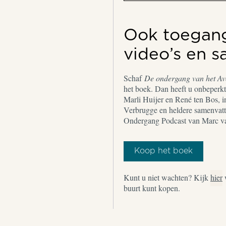
Ook toegang 
video’s en 
Schaf
De ondergang van het A
het boek. Dan heeft u onbeperkt 
Marli Huijer en René ten Bos, i
Verbrugge en heldere samenvatt
Ondergang Podcast van Marc v
Koop het boek
Kunt u niet wachten? Kijk
hier
buurt kunt kopen.