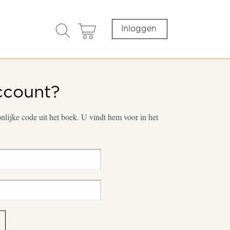
search
cart
Inloggen
opener
ccount?
lijke code uit het boek. U vindt hem voor in het