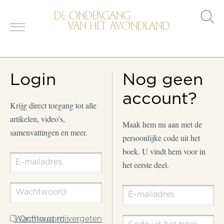
s
o
Login
Nog geen
account?
Krijg direct toegang tot alle
artikelen, video’s,
Maak hem nu aan met de
samenvattingen en meer.
persoonlijke code uit het
boek. U vindt hem voor in
het eerste deel.
Wachtwoord vergeten
Onthoud mij