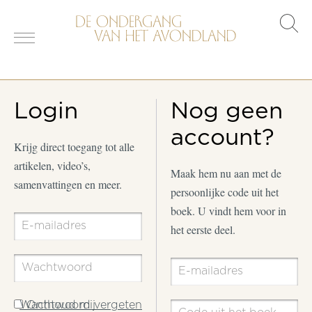
s
o
Login
Nog geen
account?
Krijg direct toegang tot alle
artikelen, video’s,
Maak hem nu aan met de
samenvattingen en meer.
persoonlijke code uit het
boek. U vindt hem voor in
het eerste deel.
Wachtwoord vergeten
Onthoud mij