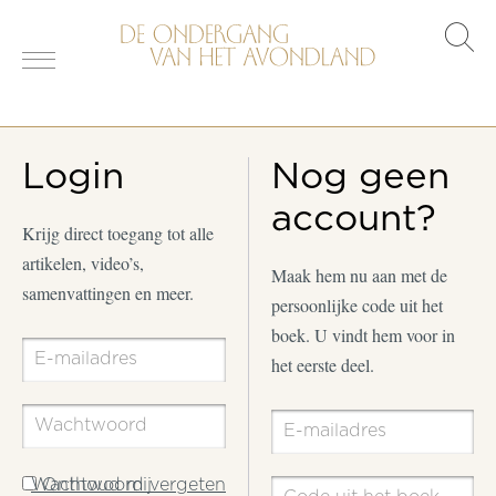
s
o
Login
Nog geen
account?
Krijg direct toegang tot alle
artikelen, video’s,
Maak hem nu aan met de
samenvattingen en meer.
persoonlijke code uit het
boek. U vindt hem voor in
het eerste deel.
Wachtwoord vergeten
Onthoud mij