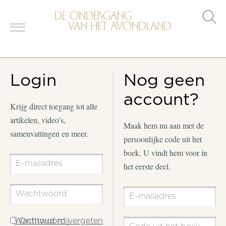
s
o
Login
Nog geen
account?
Krijg direct toegang tot alle
artikelen, video’s,
Maak hem nu aan met de
samenvattingen en meer.
persoonlijke code uit het
boek. U vindt hem voor in
het eerste deel.
Wachtwoord vergeten
Onthoud mij