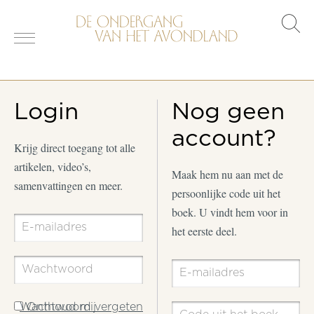
s
o
Login
Nog geen
account?
Krijg direct toegang tot alle
artikelen, video’s,
Maak hem nu aan met de
samenvattingen en meer.
persoonlijke code uit het
boek. U vindt hem voor in
het eerste deel.
Wachtwoord vergeten
Onthoud mij