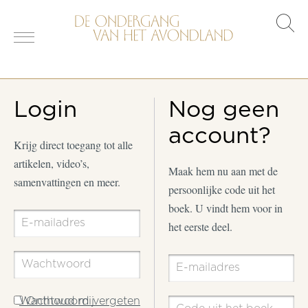
s
o
Login
Nog geen
account?
Krijg direct toegang tot alle
artikelen, video’s,
Maak hem nu aan met de
samenvattingen en meer.
persoonlijke code uit het
boek. U vindt hem voor in
het eerste deel.
Wachtwoord vergeten
Onthoud mij