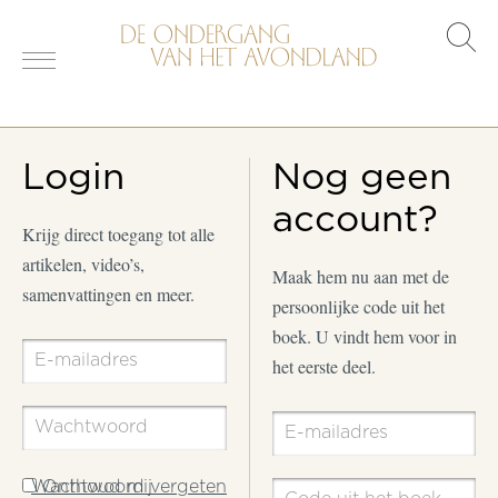
s
o
Login
Nog geen
account?
Krijg direct toegang tot alle
artikelen, video’s,
Maak hem nu aan met de
samenvattingen en meer.
persoonlijke code uit het
boek. U vindt hem voor in
het eerste deel.
Wachtwoord vergeten
Onthoud mij