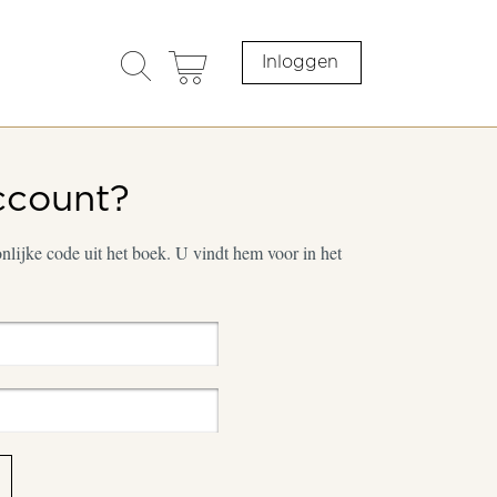
search
cart
Inloggen
opener
ccount?
lijke code uit het boek. U vindt hem voor in het