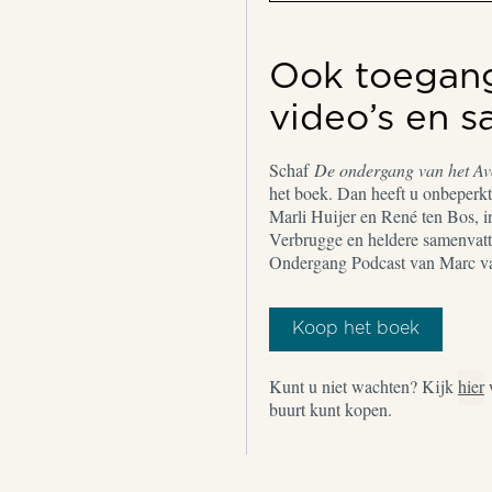
Ook toegang 
video’s en 
Schaf
De ondergang van het A
het boek. Dan heeft u onbeperkt 
Marli Huijer en René ten Bos, i
Verbrugge en heldere samenvatt
Ondergang Podcast van Marc v
Koop het boek
Kunt u niet wachten? Kijk
hier
buurt kunt kopen.